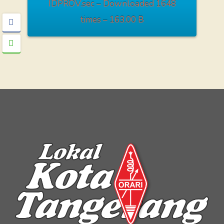
IDPROV.sec – Downloaded 1648
times – 163.00 B