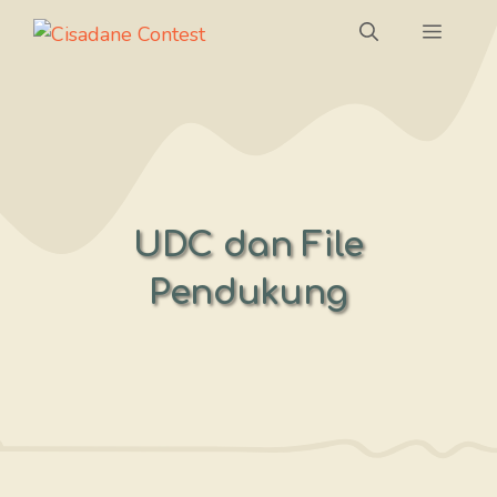
Skip
Menu
to
content
UDC dan File
Pendukung